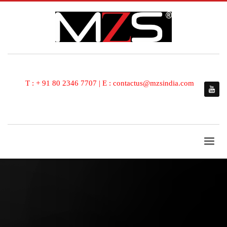
T : + 91 80 2346 7707 | E : contactus@mzsindia.com